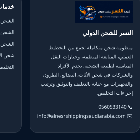
خدمات
الشحن ا
النسر للشحن الدولي
الشحن 
الشحن 
منظومة شحن متكاملة تجمع بين التخطيط
شحن الأ
العملي، المتابعة المنظمة، وخيارات النقل
المناسبة لطبيعة الشحنة. نخدم الأفراد
التخليص
والشركات في شحن الأثاث، البضائع، الطرود،
والتجهيزات مع عناية بالتغليف والتوثيق وترتيب
إجراءات التخليص.
0560533140
📞
info@alnesrshippingsaudiarabia.com
✉️