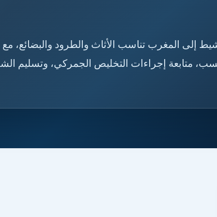
س مشيط إلى المغرب تناسب الأثاث والطرود والبضائع، مع
أنسب، متابعة إجراءات التخليص الجمركي، وتسليم الش