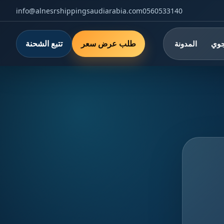
info@alnesrshippingsaudiarabia.com
0560533140
طلب عرض سعر
تتبع الشحنة
جوي
المدونة