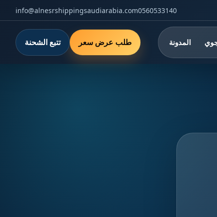
info@alnesrshippingsaudiarabia.com
0560533140
طلب عرض سعر
تتبع الشحنة
جوي
المدونة