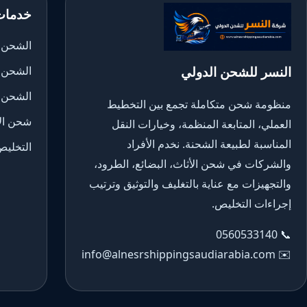
خدمات
الشحن ا
النسر للشحن الدولي
الشحن 
الشحن 
منظومة شحن متكاملة تجمع بين التخطيط
شحن الأ
العملي، المتابعة المنظمة، وخيارات النقل
المناسبة لطبيعة الشحنة. نخدم الأفراد
التخليص
والشركات في شحن الأثاث، البضائع، الطرود،
والتجهيزات مع عناية بالتغليف والتوثيق وترتيب
إجراءات التخليص.
0560533140
📞
info@alnesrshippingsaudiarabia.com
✉️