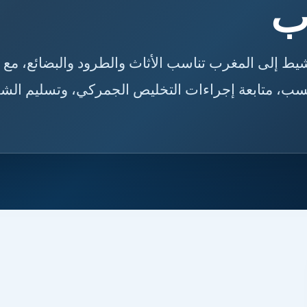
ب
س مشيط إلى المغرب تناسب الأثاث والطرود والبضائع، مع
أنسب، متابعة إجراءات التخليص الجمركي، وتسليم الش