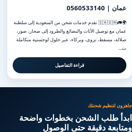
عمان | 0560533140
🌍🚛🇸🇦🇴🇲 نقدم خدمات شحن من السعودية إلى سلطنة
عمان مع توصيل الأثاث والبضائع والطرود إلى صحار، صور،
صلالة، مسقط، نزوى، وبركاء، عبر حلول لوجستية متكاملة
ت...
قراءة التفاصيل
جاهزون لتنظيم شحنتك
ابدأ طلب الشحن بخطوات واضحة
ومتابعة دقيقة حتى الوصول