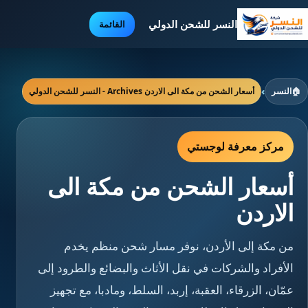
النسر للشحن الدولي
القائمة
🏠
النسر
›
أسعار الشحن من مكة الى الاردن Archives - النسر للشحن الدولي
مركز معرفة لوجستي
أسعار الشحن من مكة الى
الاردن
من مكة إلى الأردن، نوفر مسار شحن منظم يخدم
الأفراد والشركات في نقل الأثاث والبضائع والطرود إلى
عمّان، الزرقاء، العقبة، إربد، السلط، ومادبا، مع تجهيز