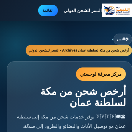
النسر للشحن الدولي
القائمة
🏠
النسر
›
أرخص شحن من مكة لسلطنة عمان Archives - النسر للشحن الدولي
مركز معرفة لوجستي
أرخص شحن من مكة
لسلطنة عمان
🕋🚚🇸🇦🇴🇲 نوفر خدمات شحن من مكة إلى سلطنة
عمان مع توصيل الأثاث والبضائع والطرود إلى صلالة،