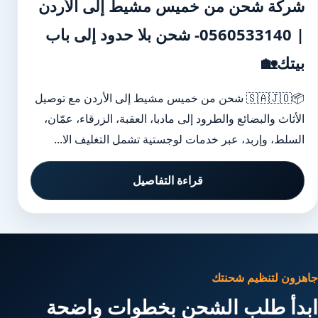
شركة شحن من خميس مشيط إلى الأردن
| 0560533140- شحن بلا حدود إلى باب
بيتك🏡
📦🇸🇦🇯🇴 شحن من خميس مشيط إلى الأردن مع توصيل
الأثاث والبضائع والطرود إلى مادبا، العقبة، الزرقاء، عمّان،
السلط، وإربد، عبر خدمات لوجستية تشمل التغليف الا...
قراءة التفاصيل
جاهزون لتنظيم شحنتك
ابدأ طلب الشحن بخطوات واضحة